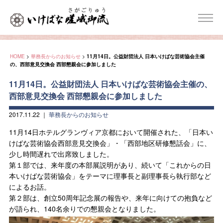
HOME
>
華務長からのお知らせ
>
11月14日。公益財団法人 日本いけばな芸術協会主催
の、西部意見交換会 西部懇親会に参加しました
11月14日。公益財団法人 日本いけばな芸術協会主催の、
西部意見交換会 西部懇親会に参加しました
2017.11.22
｜
華務長からのお知らせ
11月14日ホテルグランヴィア京都において開催された、「日本い
けばな芸術協会西部意見交換会」・「西部地区研修懇話会」に、
少し時間遅れで出席致しました。
第１部では、来年度の本部展説明があり、続いて「これからの日
本いけばな芸術協会」をテーマに理事長と副理事長ら執行部など
によるお話。
第２部は、創立50周年記念展の報告や、来年に向けての抱負など
が語られ、140名余りでの懇親会となりました。