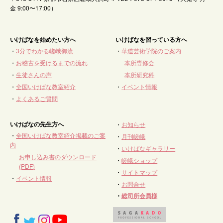
金 9:00〜17:00）
いけばなを始めたい方へ
いけばなを習っている方へ
・
3分でわかる嵯峨御流
・
華道芸術学院のご案内
・
お稽古を受けるまでの流れ
本所専修会
・
生徒さんの声
本所研究科
・
全国いけばな教室紹介
・
イベント情報
・
よくあるご質問
いけばなの先生方へ
・
お知らせ
・
全国いけばな教室紹介掲載のご案
・
月刊嵯峨
内
・
いけばなギャラリー
お申し込み書のダウンロード
・
嵯峨ショップ
(PDF)
・
サイトマップ
・
イベント情報
・
お問合せ
・
総司所会員様