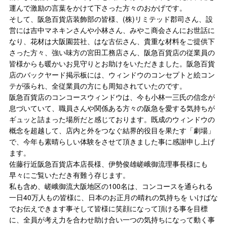
運んで激励の言葉をかけて下さった方々のおかげです。
そして、阪急百貨店装飾部の皆様、(株)リミテッド郡司さん、設
営には吉中マネキンさんや小林さん、みやこ商会さんにお世話に
なり、花材は大阪園芸社、はな古伝さん、貴重な材料をご提供下
さった方々、強い味方の宮田工務店さん、阪急百貨店の従業員の
皆様からも暖かいお見守りとお助けをいただきました。阪急百貨
店のバックヤード掲示板には、ウィンドウのコンセプトと絵コン
テが張られ、全従業員の方にも周知されていたのです。
阪急百貨店のコンコースウィンドウは、今も小林一三氏の信念が
息づいていて、職員さんや関係ある方々の阪急を愛する気持ちが
ギュッと詰まった場所だと感じております。既成のウィンドウの
概念を超越して、店内と外をつなぐ結界的役目を果たす「劇場」
で、今年も素晴らしい体験をさせて頂きました事に感謝申し上げ
ます。
佐藤行近阪急百貨店本店長様、伊勢俊雄嵯峨御流理事長様にも
早々にご覧いただき有難う存じます。
私も含め、嵯峨御流大阪地区の100名は、コンコースを通られる
一日40万人もの皆様に、日本のお正月の晴れの気持ちを いけばな
でお伝えできます事そして皆様に笑顔になって頂ける事を目標
に、全員が考え力を合わせ助け合い一つの気持ちになって動く事