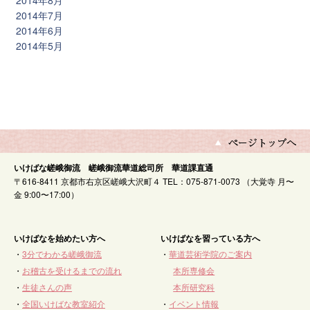
2014年8月
2014年7月
2014年6月
2014年5月
いけばな嵯峨御流 嵯峨御流華道総司所 華道課直通
〒616-8411 京都市右京区嵯峨大沢町４ TEL：075-871-0073 （大覚寺 月〜
金 9:00〜17:00）
いけばなを始めたい方へ
いけばなを習っている方へ
・
3分でわかる嵯峨御流
・
華道芸術学院のご案内
・
お稽古を受けるまでの流れ
本所専修会
・
生徒さんの声
本所研究科
・
全国いけばな教室紹介
・
イベント情報