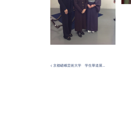
< 京都嵯峨芸術大学 学生華道展...