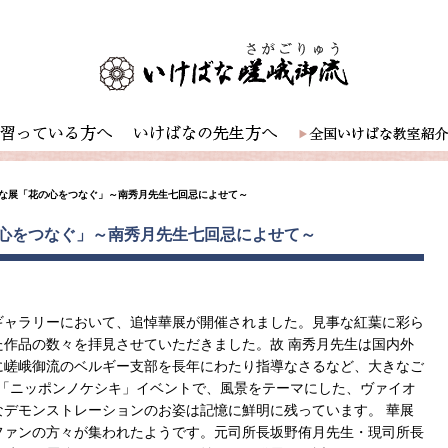
な展「花の心をつなぐ」～南秀月先生七回忌によせて～
心をつなぐ」～南秀月先生七回忌によせて～
ギャラリーにおいて、追悼華展が開催されました。見事な紅葉に彩ら
作品の数々を拝見させていただきました。故 南秀月先生は国内外
に嵯峨御流のベルギー支部を長年にわたり指導なさるなど、大きなご
の、「ニッポンノケシキ」イベントで、風景をテーマにした、ヴァイオ
デモンストレーションのお姿は記憶に鮮明に残っています。 華展
ファンの方々が集われたようです。元司所長坂野侑月先生・現司所長