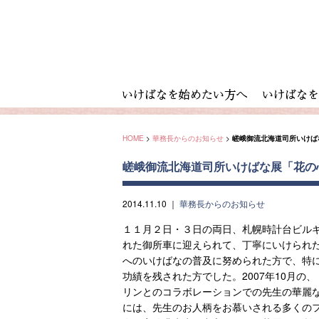
HOME
>
華務長からのお知らせ
>
嵯峨御流北海道司所いけば
嵯峨御流北海道司所いけばな展「花の
2014.11.10
｜
華務長からのお知らせ
１１月２日・３日の両日、札幌時計台ビル
れた御所車に迎えられて、丁寧にいけられた
へのいけばなの普及に努められた方で、特
功績を残された方でした。2007年10月
リンとのコラボレーションでの先生の華麗な
には、先生のお人柄をお慕いされる多くの