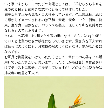
いう事ですから、このたびの御題としては、「草むらから未来を
見つめる目」と前向きな意味にとらえて制作しました。
扁平な形で上から見ると目の形をしています。色は若緑釉、総じ
て緑からイメージされるのは平和、安定、安全、中立、新鮮、健
康、生命力、自然など。バランスを整え、優しく平和な気持ちに
なれるものでもあります。
さらにこの花器、4つ繋ぐと七宝の形になり、さらに3つずつ足し
ていくと七宝つなぎの模様になっていきます。置き方を工夫すれ
ば葉っぱのようにも、月桂樹の冠のようにもなり、夢が広がる器
なのです。
お正月は御題花をいけていただくとして、常にこの花器をフル活
用していただきたいと思います。わたくしからは合計９作品をい
けてテキストに載せ、ご提案していますが、どのように使うかは
挿花者の創意と工夫で。