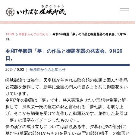
HOME
>
華務長からのお知らせ
>
令和7年御題「夢」の作品と御題花器の発表会。9月26
日。
令和7年御題「夢」の作品と御題花器の発表会。9月26
日。
2024.10.03
｜
華務長からのお知らせ
嵯峨御流では毎年、天皇様が催される歌会始の御題に因んだ作品
と花器を創作して、新年に全国の門人の皆さまと共に御題花をい
けています。
令和7年の御題は「夢」です。将来実現させたい理想や希望と解
釈して、渋沢栄一氏の座右の銘と言われる「夢七訓」を取り上
げ、そこから触発を受けて創作した御題花です。創作した花器は
「夢」の漢字をイメージしたものです。
夢の漢字の成り立ちについては諸説ある中、夕暮れ(夕の部分)に
草むら(草冠の部分)からものを見ている(罒の部分)様子」の象形と