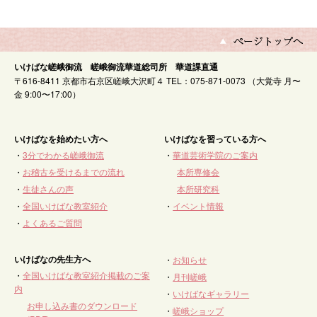
いけばな嵯峨御流 嵯峨御流華道総司所 華道課直通
〒616-8411 京都市右京区嵯峨大沢町４ TEL：075-871-0073 （大覚寺 月〜
金 9:00〜17:00）
いけばなを始めたい方へ
いけばなを習っている方へ
・
3分でわかる嵯峨御流
・
華道芸術学院のご案内
・
お稽古を受けるまでの流れ
本所専修会
・
生徒さんの声
本所研究科
・
全国いけばな教室紹介
・
イベント情報
・
よくあるご質問
いけばなの先生方へ
・
お知らせ
・
全国いけばな教室紹介掲載のご案
・
月刊嵯峨
内
・
いけばなギャラリー
お申し込み書のダウンロード
・
嵯峨ショップ