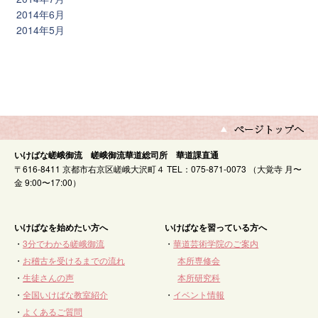
2014年6月
2014年5月
いけばな嵯峨御流 嵯峨御流華道総司所 華道課直通
〒616-8411 京都市右京区嵯峨大沢町４ TEL：075-871-0073 （大覚寺 月〜
金 9:00〜17:00）
いけばなを始めたい方へ
いけばなを習っている方へ
・
3分でわかる嵯峨御流
・
華道芸術学院のご案内
・
お稽古を受けるまでの流れ
本所専修会
・
生徒さんの声
本所研究科
・
全国いけばな教室紹介
・
イベント情報
・
よくあるご質問