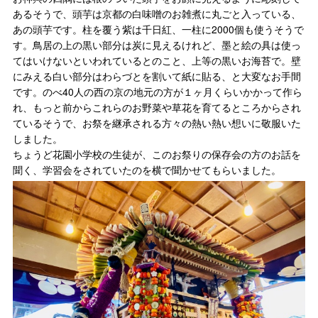
あるそうで、頭芋は京都の白味噌のお雑煮に丸ごと入っている、
あの頭芋です。柱を覆う紫は千日紅、一柱に2000個も使うそうで
す。鳥居の上の黒い部分は炭に見えるけれど、墨と絵の具は使っ
てはいけないといわれているとのこと、上等の黒いお海苔で。壁
にみえる白い部分はわらづとを割いて紙に貼る、と大変なお手間
です。のべ40人の西の京の地元の方が１ヶ月くらいかかって作ら
れ、もっと前からこれらのお野菜や草花を育てるところからされ
ているそうで、お祭を継承される方々の熱い熱い想いに敬服いた
しました。
ちょうど花園小学校の生徒が、このお祭りの保存会の方のお話を
聞く、学習会をされていたのを横で聞かせてもらいました。