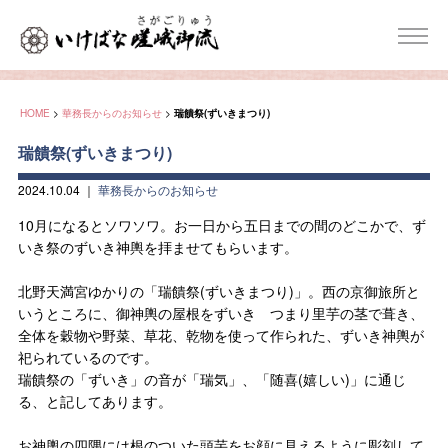
HOME
>
華務長からのお知らせ
>
瑞饋祭(ずいきまつり)
瑞饋祭(ずいきまつり)
2024.10.04
｜
華務長からのお知らせ
10月になるとソワソワ。お一日から五日までの間のどこかで、ず
いき祭のずいき神輿を拝ませてもらいます。
北野天満宮ゆかりの「瑞饋祭(ずいきまつり)」。西の京御旅所と
いうところに、御神輿の屋根をずいき つまり里芋の茎で葺き、
全体を穀物や野菜、草花、乾物を使って作られた、ずいき神輿が
祀られているのです。
瑞饋祭の「ずいき」の音が「瑞気」、「随喜(嬉しい)」に通じ
る、と記してあります。
お神輿の四隅には根のついた頭芋をお顔に見えるように彫刻して