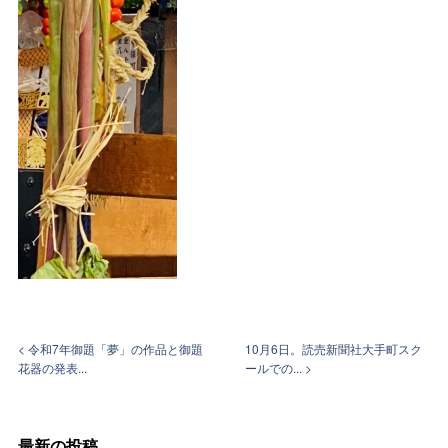
< 令和7年御題「夢」の作品と御題
10月6日。読売新聞社大手町スク
花器の発表...
ールでの... >
最新の投稿