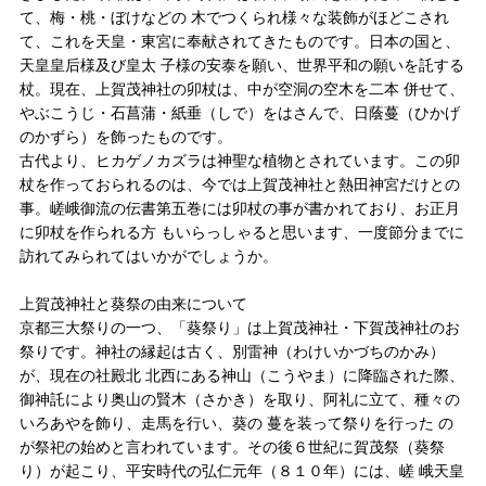
て、梅・桃・ぼけなどの 木でつくられ様々な装飾がほどこされ
て、これを天皇・東宮に奉献されてきたものです。日本の国と、
天皇皇后様及び皇太 子様の安泰を願い、世界平和の願いを託する
杖。現在、上賀茂神社の卯杖は、中が空洞の空木を二本 併せて、
やぶこうじ・石菖蒲・紙垂（しで）をはさんで、日蔭蔓（ひかげ
のかずら）を飾ったものです。
古代より、ヒカゲノカズラは神聖な植物とされています。この卯
杖を作っておられるのは、今では上賀茂神社と熱田神宮だけとの
事。嵯峨御流の伝書第五巻には卯杖の事が書かれており、お正月
に卯杖を作られる方 もいらっしゃると思います、一度節分までに
訪れてみられてはいかがでしょうか。
上賀茂神社と葵祭の由来について
京都三大祭りの一つ、「葵祭り」は上賀茂神社・下賀茂神社のお
祭りです。神社の縁起は古く、別雷神（わけいかづちのかみ）
が、現在の社殿北 北西にある神山（こうやま）に降臨された際、
御神託により奥山の賢木（さかき）を取り、阿礼に立て、種々の
いろあやを飾り、走馬を行い、葵の 蔓を装って祭りを行った の
が祭祀の始めと言われています。その後６世紀に賀茂祭（葵祭
り）が起こり、平安時代の弘仁元年（８１０年）には、嵯 峨天皇