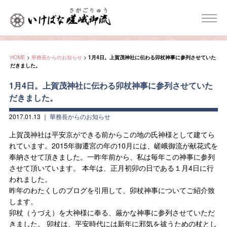
HOME
>
華務長からのお知らせ
>
1月4日。上賀茂神社に伝わる卯杖神事に参列させていた
だきました。
1月4日。上賀茂神社に伝わる卯杖神事に参列させていた
だきました。
2017.01.13
｜
華務長からのお知らせ
上賀茂神社は平安京ができる前からこの地の氏神様として建てら
れています。2015年御遷宮の年の10月には、嵯峨御流が献花式を
奉納させて頂きました。一昨年前から、私は毎年この神事に参列
させて頂いています。 本年は、正月初卯の日である１月4日に行
われました。
昨年のわたくしのブログを引用して、卯杖神事についてご紹介致
します。
卯杖（うづえ）を大神様に奉る、厳かな神事に参列させていただ
きました。 卯杖は、平安時代には新年に邪気を祓うための杖とし