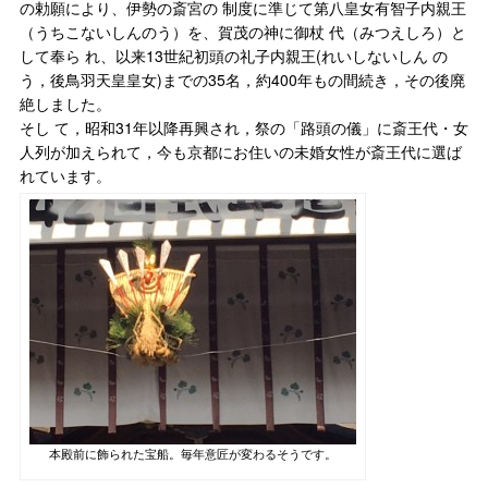
の勅願により、伊勢の斎宮の 制度に準じて第八皇女有智子内親王
（うちこないしんのう）を、賀茂の神に御杖 代（みつえしろ）と
して奉ら れ、以来13世紀初頭の礼子内親王(れいしないしん の
う，後鳥羽天皇皇女)までの35名，約400年もの間続き，その後廃
絶しました。
そし て，昭和31年以降再興され，祭の「路頭の儀」に斎王代・女
人列が加えられて，今も京都にお住いの未婚女性が斎王代に選ば
れています。
本殿前に飾られた宝船。毎年意匠が変わるそうです。