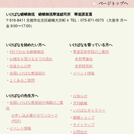
いけばな嵯峨御流 嵯峨御流華道総司所 華道課直通
〒616-8411 京都市右京区嵯峨大沢町４ TEL：075-871-0073 （大覚寺 月〜
金 9:00〜17:00）
いけばなを始めたい方へ
いけばなを習っている方へ
・
3分でわかる嵯峨御流
・
華道芸術学院のご案内
・
お稽古を受けるまでの流れ
本所専修会
・
生徒さんの声
本所研究科
・
全国いけばな教室紹介
・
イベント情報
・
よくあるご質問
いけばなの先生方へ
・
お知らせ
・
全国いけばな教室紹介掲載のご案
・
月刊嵯峨
内
・
いけばなギャラリー
お申し込み書のダウンロード
・
嵯峨ショップ
(PDF)
・
サイトマップ
・
イベント情報
・
お問合せ