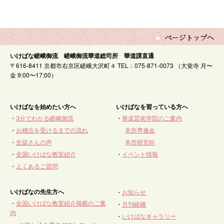
いけばな嵯峨御流 嵯峨御流華道総司所 華道課直通
〒616-8411 京都市右京区嵯峨大沢町４ TEL：075-871-0073 （大覚寺 月〜
金 9:00〜17:00）
いけばなを始めたい方へ
いけばなを習っている方へ
・
3分でわかる嵯峨御流
・
華道芸術学院のご案内
・
お稽古を受けるまでの流れ
本所専修会
・
生徒さんの声
本所研究科
・
全国いけばな教室紹介
・
イベント情報
・
よくあるご質問
いけばなの先生方へ
・
お知らせ
・
全国いけばな教室紹介掲載のご案
・
月刊嵯峨
内
・
いけばなギャラリー