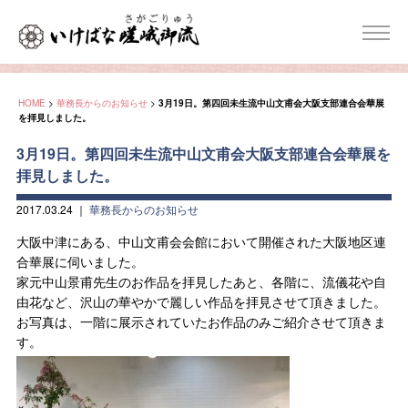
HOME
>
華務長からのお知らせ
>
3月19日。第四回未生流中山文甫会大阪支部連合会華展
を拝見しました。
3月19日。第四回未生流中山文甫会大阪支部連合会華展を
拝見しました。
2017.03.24
｜
華務長からのお知らせ
大阪中津にある、中山文甫会会館において開催された大阪地区連
合華展に伺いました。
家元中山景甫先生のお作品を拝見したあと、各階に、流儀花や自
由花など、沢山の華やかで麗しい作品を拝見させて頂きました。
お写真は、一階に展示されていたお作品のみご紹介させて頂きま
す。