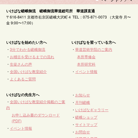
いけばな嵯峨御流 嵯峨御流華道総司所 華道課直通
〒616-8411 京都市右京区嵯峨大沢町４ TEL：075-871-0073 （大覚寺 月〜
金 9:00〜17:00）
いけばなを始めたい方へ
いけばなを習っている方へ
・
3分でわかる嵯峨御流
・
華道芸術学院のご案内
・
お稽古を受けるまでの流れ
本所専修会
・
生徒さんの声
本所研究科
・
全国いけばな教室紹介
・
イベント情報
・
よくあるご質問
いけばなの先生方へ
・
お知らせ
・
全国いけばな教室紹介掲載のご案
・
月刊嵯峨
内
・
いけばなギャラリー
お申し込み書のダウンロード
・
嵯峨ショップ
(PDF)
・
サイトマップ
・
イベント情報
・
お問合せ