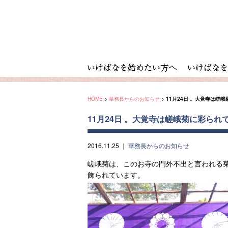
HOME
>
華務長からのお知らせ
>
11月24日 。大覚寺は嵯
11月24日 。大覚寺は嵯峨菊に彩られ
2016.11.25
｜
華務長からのお知らせ
嵯峨菊は、このお寺の門外不出と言われる菊
飾られています。