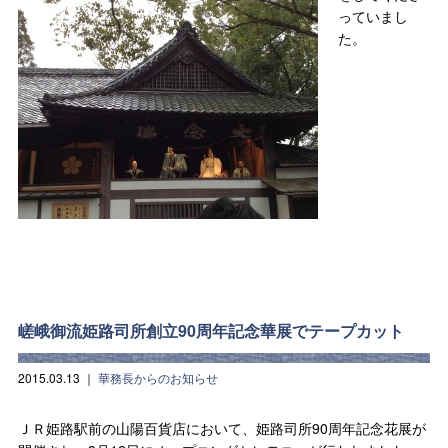
っていまし
た。
嵯峨御流姫路司所創立90周年記念華展でテープカット
2015.03.13
｜
華務長からのお知らせ
ＪＲ姫路駅前の山陽百貨店において、姫路司所90周年記念花展が