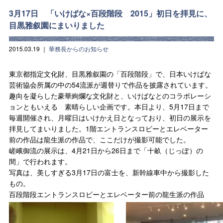
3月17日 「いけばな×百段階段 2015」初日を拝見に、
目黒雅叙園にまいりました
2015.03.19
｜
華務長からのお知らせ
東京都指定文化財、目黒雅叙園の「百段階段」で、日本いけばな
芸術協会所属の中の54流派が週替りで作品を披露されています。
趣向を凝らした豪華絢爛な文化財と、いけばなとのコラボレーシ
ョンともいえる 素晴らしい企画です。本日より、5月17日まで
毎週開催され、月曜日はいけかえ日となっており、初日の展示を
拝見してまいりました。1階エントランスロビーとエレベーター
前の作品は龍生派の作品で、ここだけが撮影可能でした。
嵯峨御流の展示は、4月21日から26日まで「十畝（じっぽ）の
間」で行われます。
写真は、美しすぎる3月17日の富士を、新幹線車中から撮影した
もの。
百段階段エントランスロビーとエレベーター前の龍生派の作品