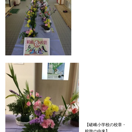
【嵯峨小学校の校章・
校旗の由来】