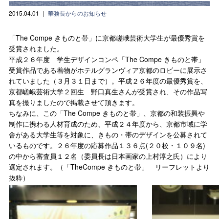
2015.04.01
｜
華務長からのお知らせ
「The Compe きものと帯」に京都嵯峨芸術大学生が最優秀賞を
受賞されました。
平成２６年度 学生デザインコンペ「The Compe きものと帯」
受賞作品である着物がホテルグランヴィア京都のロビーに展示さ
れていました（３月３１日まで）。平成２６年度の最優秀賞を、
京都嵯峨芸術大学２回生 野口真生さんが受賞され、その作品写
真を撮りましたので掲載させて頂きます。
ちなみに、この「The Compe きものと帯」、京都の和装振興や
制作に携わる人材育成のため、平成２４年度から、京都市域に学
舎がある大学生等を対象に、きもの・帯のデザインを公募されて
いるものです。２６年度の応募作品１３６点(２０校・１０９名)
の中から審査員１２名（委員長は日本画家の上村淳之氏）により
選定されます。（「TheCompe きものと帯」 リーフレットより
抜粋）