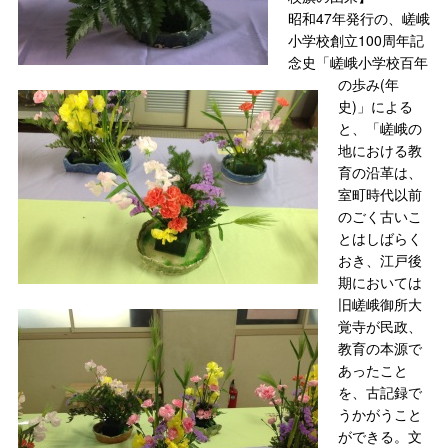
昭和47年発行の、嵯峨
小学校創立100周年記
念史「嵯峨小学校百年
の歩み(年
史)」による
と、「嵯峨の
地における教
育の沿革は、
室町時代以前
のごく古いこ
とはしばらく
おき、江戸後
期においては
旧嵯峨御所大
覚寺が民政、
教育の本源で
あったこと
を、古記録で
うかがうこと
ができる。文