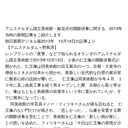
アムステルダム国立美術館・献花式付開眼供養に関する、2013年
当時の新聞記事をご紹介します。
朝日新聞デジタル版2013年 10月14日の記事より
【アムステルダム＝野島淳】
レンブラントの「夜警」などで知られるオランダのアムステルダ
ム国立美術館で2013年10月13日、２体の仁王像の開眼供養式が
開かれた。仁王像は同美術館の目玉展示の一つ。京都・大覚寺の
僧侶ら１８人が日本から招かれ、真新しい近代的な白壁の展示室
に般若心経の読経が響いた。 仁王像は同美術館が今年４月、１
０年に及ぶ改装工事を経て再オープンした際、京都から取り寄せ
た。像はもともと島根県の岩屋寺という寺に置かれていたが、す
でに廃寺になっている。
同美術館の学芸員メノー・フィツキーさんが跡を訪ねると、仁
王像のない門だけが残され、「悲しかった」。仏像を安置する際
の開眼供養を営むことで、美術館を仁王像の「新しい我が家に」
との思いを込めた。フィツキーさんは「今日は仁王像の表情が少