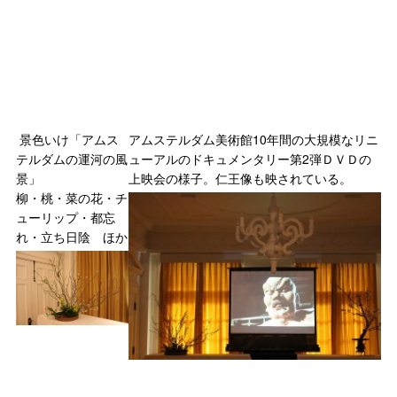
景色いけ「アムス
アムステルダム美術館10年間の大規模なリニ
テルダムの運河の風
ューアルのドキュメンタリー第2弾ＤＶＤの
景」
上映会の様子。仁王像も映されている。
柳・桃・菜の花・チ
ューリップ・都忘
れ・立ち日陰 ほか