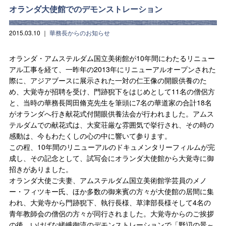
オランダ大使館でのデモンストレーション
2015.03.10
｜
華務長からのお知らせ
オランダ・アムステルダム国立美術館が10年間にわたるリニュー
アル工事を経て、一昨年の2013年にリニューアルオープンされた
際に、アジアブースに展示された一対の仁王像の開眼供養のた
め、大覚寺が招聘を受け、門跡猊下をはじめとして11名の僧侶方
と、当時の華務長岡田脩克先生を筆頭に7名の華道家の合計18名
がオランダへ行き献花式付開眼供養法会が行われました。アムス
テルダムでの献花式は、大変荘厳な雰囲気で挙行され、その時の
感動は、今もわたくしの心の中に響いて参ります。
この程、10年間のリニューアルのドキュメンタリーフィルムが完
成し、その記念として、試写会にオランダ大使館から大覚寺に御
招きがありました。
オランダ大使ご夫妻、アムステルダム国立美術館学芸員のメノ
ー・フィツキー氏、ほか多数の御来賓の方々が大使館の居間に集
われ、大覚寺から門跡猊下、執行長様、草津部長様そして4名の
青年教師会の僧侶の方々が同行されました。大覚寺からのご挨拶
の後、いけばな嵯峨御流のデモンストレーションで「野辺の景～