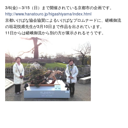
3/6(金)～3/15（日）まで開催されている京都市の企画です。
http://www.hanatouro.jp/higashiyama/index.html
京都いけばな協会協賛によるいけばなプロムナードに、嵯峨御流
の垣花悦甫先生が3月10日まで作品を出されています。
11日からは嵯峨御流から別の方が展示されるそうです。