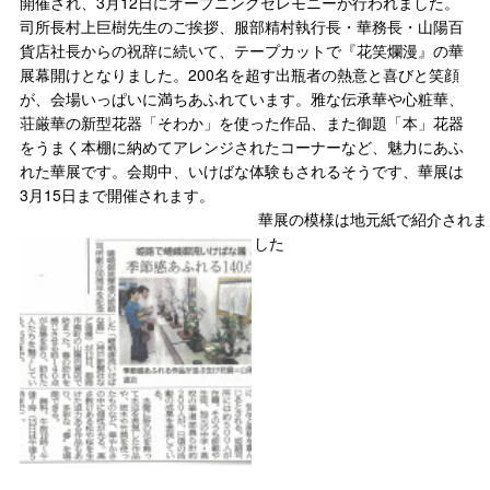
開催され、3月12日にオープニングセレモニーが行われました。
司所長村上巨樹先生のご挨拶、服部精村執行長・華務長・山陽百
貨店社長からの祝辞に続いて、テープカットで『花笑爛漫』の華
展幕開けとなりました。200名を超す出瓶者の熱意と喜びと笑顔
が、会場いっぱいに満ちあふれています。雅な伝承華や心粧華、
荘厳華の新型花器「そわか」を使った作品、また御題「本」花器
をうまく本棚に納めてアレンジされたコーナーなど、魅力にあふ
れた華展です。会期中、いけばな体験もされるそうです、華展は
3月15日まで開催されます。
華展の模様は地元紙で紹介されま
した