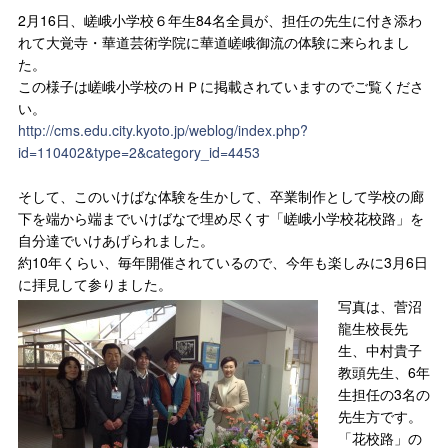
2月16日、嵯峨小学校６年生84名全員が、担任の先生に付き添わ
れて大覚寺・華道芸術学院に華道嵯峨御流の体験に来られまし
た。
この様子は嵯峨小学校のＨＰに掲載されていますのでご覧くださ
い。
http://cms.edu.city.kyoto.jp/weblog/index.php?
id=110402&type=2&category_id=4453
そして、このいけばな体験を生かして、卒業制作として学校の廊
下を端から端までいけばなで埋め尽くす「嵯峨小学校花校路」を
自分達でいけあげられました。
約10年くらい、毎年開催されているので、今年も楽しみに3月6日
に拝見して参りました。
写真は、菅沼
龍生校長先
生、中村貴子
教頭先生、6年
生担任の3名の
先生方です。
「花校路」の