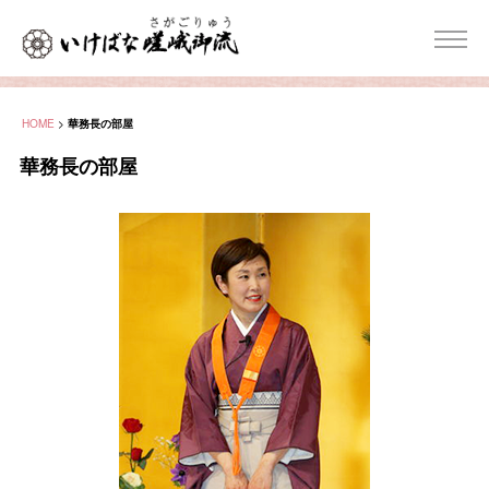
HOME
>
華務長の部屋
華務長の部屋