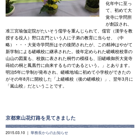
化年中に至っ
て、初めて大
覚寺に学問所
が創設され、
准三宮瑜伽定院がたいそう儒学を重んじられて、儒官（漢学を教
授する役人）野口左門という人に子弟の教育に当らせ、（中
略）・・・大覚寺学問所はその後閉されたが、この精神はやがて
新学制による嵯峨校に継承された。後年定められた嵯峨校校章の
山山の図案も、校旗に表された桐竹の模様も、旧嵯峨御所大覚寺
蒔絵の桐と鳳凰竹に由来するものであるという。」とあります。
明治5年に学制が発布され、嵯峨地域に初めて小学校ができたの
がその年8月に開校した「上嵯峨校（後の嵯峨校）」、翌年3月に
「嵐山校」だということです。
京都東山花灯路を見てきました
2015.03.10
｜
華務長からのお知らせ