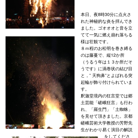
本日、夜8時30分に点火さ
れた神秘的な炎を拝んでき
ました。ゴオオオと音を立
てて一気に燃え崩れ落ちる
様は壮観です。
８ｍ程のお松明を巻き縛る
のは藤蔓で、縦12か所
（うるう年は１３か所だそ
うです）に渦巻状の結び目
と，” 天狗鼻”とよばれる突
起輪が飾り付けられていま
す。
釈迦堂境内の狂言堂では郷
土芸能「嵯峨狂言」も行わ
れ、「羅生門」「土蜘蛛」
を見せて頂きました。京都
嵯峨芸術大学教授の芳野先
生がわかり易く演目の解説
をしてくださ