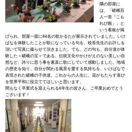
隣の部屋に
は、「嵯峨百
人一首『こも
れび殿」」と
いう看板が掲
げられ、部屋一面に84名の歌かるたが展示されていました。いけ
ばなを体験したことが歌になっている句を、校長先生のお許しを
頂いて写真に撮らせて頂きました。でも、どの句も、自分達が体
験した＜嵯峨の宝＞である、伝統文化やかけがえのない美しい自
然など、誇りに思う事を素直に歌にしていて感動しました。地域
の歴史を知り、自分が関わる風景を愛する気持ちを、いけばなで
表現された嵯峨の子供達。これからの人生に、花がもたらす喜び
を世界平和に役立ててほしいと思います。
間もなく卒業式を迎えられる6年生の皆さん、ご卒業おめでとう
ございます！