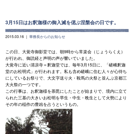
3月15日はお釈迦様の御入滅を偲ぶ涅槃会の日です。
2015.03.16
｜
華務長からのお知らせ
この日、大覚寺御影堂では、朝9時から常楽会（じょうらくえ）
が行われ、御読経と声明の声が響いていました。
大覚寺に近い清凉寺＝釈迦堂では、毎年3月15日に、「嵯峨釈迦
堂のお松明式」が行われます。私も含め嵯峨に住む人々が心待ち
にしているお祭りで、大文字送り火・鞍馬の火祭と並んぶ京都三
大火祭の一つです。
この行事は、お釈迦様を荼毘にしたことが始まりで、境内に立て
られた三基の大きいお松明を早生・中生・晩生として火勢により
その年の稲作の豊凶を占うというもの。