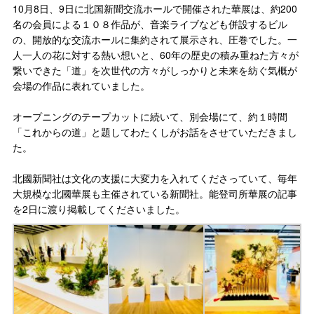
10月8日、9日に北国新聞交流ホールで開催された華展は、約200
名の会員による１０８作品が、音楽ライブなども併設するビル
の、開放的な交流ホールに集約されて展示され、圧巻でした。一
人一人の花に対する熱い想いと、60年の歴史の積み重ねた方々が
繋いできた「道」を次世代の方々がしっかりと未来を紡ぐ気概が
会場の作品に表れていました。
オープニングのテープカットに続いて、別会場にて、約１時間
「これからの道」と題してわたくしがお話をさせていただきまし
た。
北國新聞社は文化の支援に大変力を入れてくださっていて、毎年
大規模な北國華展も主催されている新聞社。能登司所華展の記事
を2日に渡り掲載してくださいました。