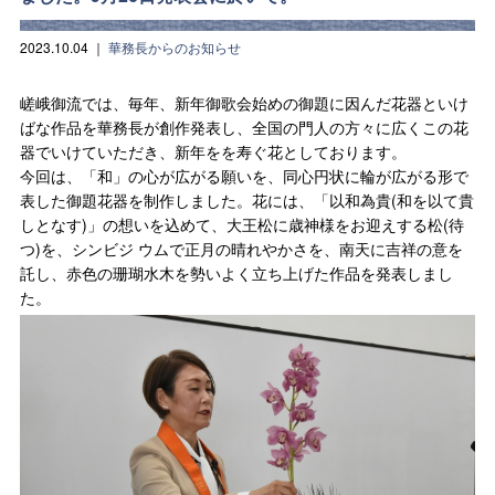
2023.10.04
｜
華務長からのお知らせ
嵯峨御流では、毎年、新年御歌会始めの御題に因んだ花器といけ
ばな作品を華務長が創作発表し、全国の門人の方々に広くこの花
器でいけていただき、新年をを寿ぐ花としております。
今回は、「和」の心が広がる願いを、同心円状に輪が広がる形で
表した御題花器を制作しました。花には、「以和為貴(和を以て貴
しとなす)」の想いを込めて、大王松に歳神様をお迎えする松(待
つ)を、シンビジ ウムで正月の晴れやかさを、南天に吉祥の意を
託し、赤色の珊瑚水木を勢いよく立ち上げた作品を発表しまし
た。