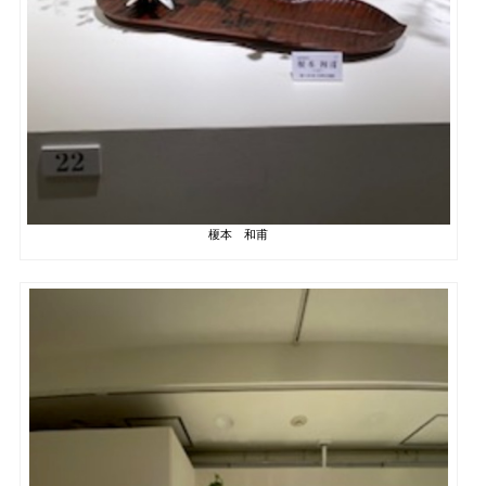
榎本 和甫