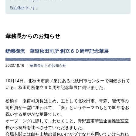
現在休止中です。
華務長からのお知らせ
嵯峨御流 華道秋田司所 創立６０周年記念華展
2023.10.16
｜
華務長からのお知らせ
10月14日。北秋田市鷹ノ巣にある北秋田市センターで開催されて
いる、秋田司所創立６０周年記念華展に伺いました。
松橋すゞゑ甫司所長はじめ、主として北秋田市、青森、能代市の
司所員が一堂に集われて、「奏」というテーマのもとで60年をお
祝いする華やかな華展でした。
オープニングに際して、わたくしと、青野直甫華道企画推進室室
長から祝辞を述べさせていただきました。
会場玄関には白神山地の景色いけがブナなどを用いていけられね