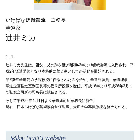
いけばな嵯峨御流 華務長
華道家
辻井ミカ
Profile
辻󠄀井ミカ先生は、祖父・父の跡を継ぎ昭和43年より嵯峨御流に入門され、平
成2年派遣講師となり本格的に華道家としての活動を開始される。
平成8年華道芸術学院教授に任命されたのを始め、華道評議員、華道理事、
華道企画推進室副室長等の総司所役職を歴任、平成16年より平成26年3月ま
で弘友会司所の司所長に就任される。
そして平成26年4月1日より華道総司所華務長に就任。
現在、日本いけばな芸術協会常任理事、大正大学客員教授を務められる。