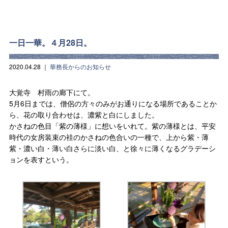
一日一華。４月28日。
2020.04.28
｜
華務長からのお知らせ
大覚寺 村雨の廊下にて。
5月6日までは、僧侶の方々のみがお通りになる場所であることか
ら、花の取り合わせは、濃紫と白にしました。
かさねの色目「紫の薄様」に想いをいれて。紫の薄様とは、平安
時代の女房装束の袿のかさねの色合いの一種で、上から紫・薄
紫・濃い白・薄い白さらに淡い白、と徐々に薄くなるグラデーシ
ョンを表すという。