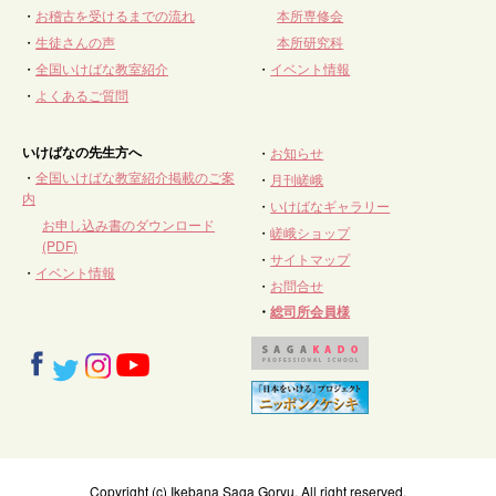
・
お稽古を受けるまでの流れ
本所専修会
・
生徒さんの声
本所研究科
・
全国いけばな教室紹介
・
イベント情報
・
よくあるご質問
いけばなの先生方へ
・
お知らせ
・
全国いけばな教室紹介掲載のご案
・
月刊嵯峨
内
・
いけばなギャラリー
お申し込み書のダウンロード
・
嵯峨ショップ
(PDF)
・
サイトマップ
・
イベント情報
・
お問合せ
・
総司所会員様
Copyright (c) Ikebana Saga Goryu. All right reserved.