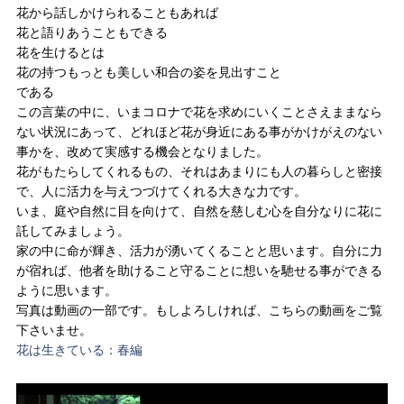
花から話しかけられることもあれば
花と語りあうこともできる
花を生けるとは
花の持つもっとも美しい和合の姿を見出すこと
である
この言葉の中に、いまコロナで花を求めにいくことさえままなら
ない状況にあって、どれほど花が身近にある事がかけがえのない
事かを、改めて実感する機会となりました。
花がもたらしてくれるもの、それはあまりにも人の暮らしと密接
で、人に活力を与えつづけてくれる大きな力です。
いま、庭や自然に目を向けて、自然を慈しむ心を自分なりに花に
託してみましょう。
家の中に命が輝き、活力が湧いてくることと思います。自分に力
が宿れば、他者を助けること守ることに想いを馳せる事ができる
ように思います。
写真は動画の一部です。もしよろしければ、こちらの動画をご覧
下さいませ。
花は生きている：春編