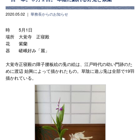
2020.05.02
｜
華務長からのお知らせ
時 5月1日
場所 大覚寺 正寝殿
花 紫蘭
器 嵯峨好み「麗」
大覚寺正寝殿の障子腰板絵の兎の絵は、
江戸時代の幼い門跡のた
めに渡辺 始興によって描かれたもの。草陰に遊ぶ兎は全部で19羽
描かれて
いる。