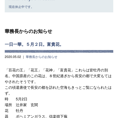
現在休止中です。
華務長からのお知らせ
一日一華。５月２日。富貴花。
2020.05.02
｜
華務長からのお知らせ
「百花の王」「花王」「花神」「富貴花」これらは皆牡丹の別
名。中国原産のこの花は、８世紀過ぎから長安の都で大変もては
やされたそうです。
この頃遣唐使で長安の都を訪れた空海もきっとご覧になられたは
ず。
時 5月2日
場所 辻井家 玄関
花 牡丹
器 ボヘミアンガラス、信楽焼下蕪