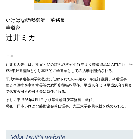
いけばな嵯峨御流 華務長
華道家
辻井ミカ
Profile
辻󠄀井ミカ先生は、祖父・父の跡を継ぎ昭和43年より嵯峨御流に入門され、平
成2年派遣講師となり本格的に華道家としての活動を開始される。
平成8年華道芸術学院教授に任命されたのを始め、華道評議員、華道理事、
華道企画推進室副室長等の総司所役職を歴任、平成16年より平成26年3月ま
で弘友会司所の司所長に就任される。
そして平成26年4月1日より華道総司所華務長に就任。
現在、日本いけばな芸術協会常任理事、大正大学客員教授を務められる。