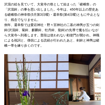
沢瀉の絵を見ていて、大覚寺の祭として始まった「嵯峨祭」の
「沢瀉鉾」の事を思い出しました。今年は、450年以上の歴史あ
る嵯峨祭の神幸祭(5月第3日曜)・還幸祭(第4日曜)ともに中止とな
り、残念でなりません。
例年、還幸祭では愛宕神社・野々宮神社の二基の神輿が五つの剣
鉾(沢瀉鉾、菊鉾、麒麟鉾、牡丹鉾、龍鉾)の先導で魔を払いなが
ら大覚寺へ到着します。普段は使われない勅使門が開かれ、神職
による祝詞と、僧侶による読経が行われたあと、剣鉾と神輿は嵯
峨一帯を練り歩くのです。