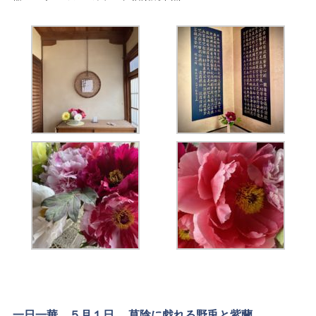
一日一華。５月１日。 草陰に戯れる野兎と紫蘭