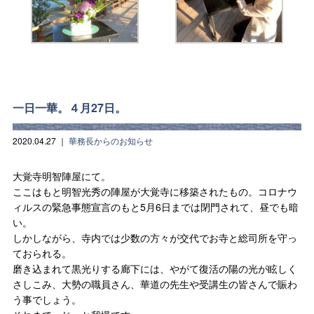
一日一華。４月27日。
2020.04.27
｜
華務長からのお知らせ
大覚寺明智陣屋にて。
ここはもと明智光秀の陣屋が大覚寺に移築されたもの。コロナウ
ィルスの緊急事態宣言のもと5月6日までは閉門されて、昼でも暗
い。
しかしながら、寺内では少数の方々が交代でお寺と総司所を守っ
ておられる。
磨き込まれて黒光りする廊下には、やがて復活の陽の光が眩しく
さしこみ、大勢の職員さん、華道の先生や受講生の皆さんで賑わ
う事でしょう。