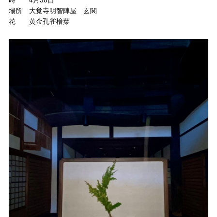
場所 大覚寺明智陣屋 玄関
花 黄金孔雀檜葉