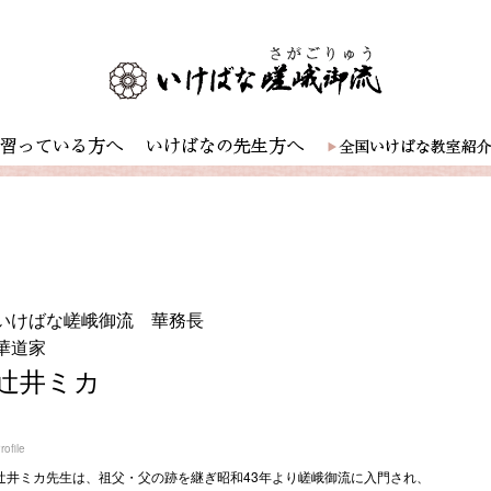
いけばな嵯峨御流 華務長
華道家
辻井ミカ
rofile
辻󠄀井ミカ先生は、祖父・父の跡を継ぎ昭和43年より嵯峨御流に入門され、