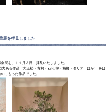
華展を拝見しました
藤会展を、１１月３日 拝見いたしました。
力ある作品（大王松・青桐・石化 柳・梅擬・ダリア ほか） をは
迫のこもった作品でした。