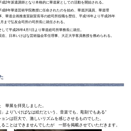
平成2年派遣講師となり本格的に華道家としての活動を開始される。
平成8年華道芸術学院教授に任命されたのを始め、華道評議員、華道理
事、華道企画推進室副室長等の総司所役職を歴任、平成16年より平成26年
3月まで弘友会司所の司所長に就任される。
そして平成26年4月1日より華道総司所華務長に就任。
現在、日本いけばな芸術協会常任理事、大正大学客員教授を務められる。
た
た 華展を拝見しました。
」より”いけばなは絵だという、音楽でも、彫刻でもある”
ションは巨大で、激しいリズムを感じさせるものでした。
えることはできませんでしたが 一部を掲載させていただきます。