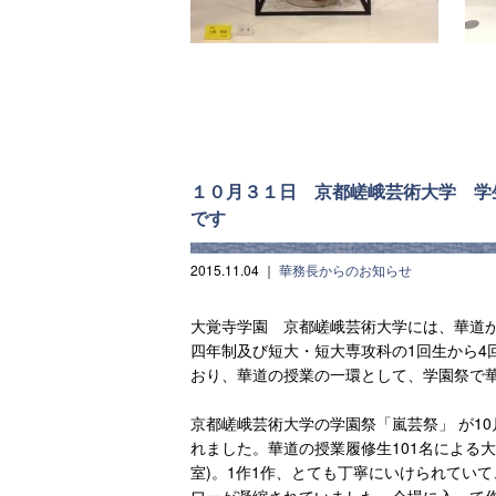
１０月３１日 京都嵯峨芸術大学 学
です
2015.11.04
｜
華務長からのお知らせ
大覚寺学園 京都嵯峨芸術大学には、華道が
四年制及び短大・短大専攻科の1回生から4
おり、華道の授業の一環として、学園祭で
京都嵯峨芸術大学の学園祭「嵐芸祭」 が10
れました。華道の授業履修生101名による大
室)。1作1作、とても丁寧にいけられてい