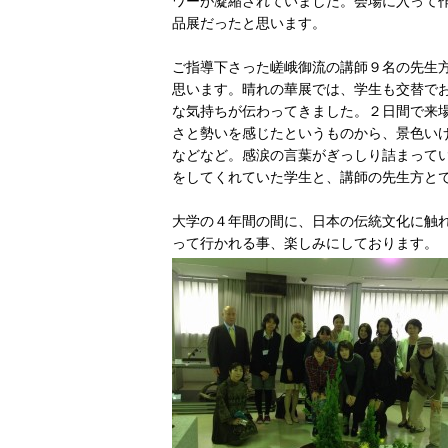
ワーが凝縮されていました。会場に入って
品展だったと思います。
ご指導下さった嵯峨御流の講師９名の先生
思います。晴れの華展では、学生も交替で
な気持ちが伝わってきました。２日間で来
さと勢いを感じたというものから、景色い
などなど。感涙の言葉がぎっしり詰まって
をしてくれていた学生と、講師の先生方と
大学の４年間の間に、日本の伝統文化に触
って行かれる事、楽しみにしております。