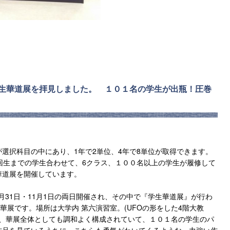
生華道展を拝見しました。 １０１名の学生が出瓶！圧巻
選択科目の中にあり、1年で2単位、4年で8単位が取得できます。
回生までの学生合わせて、6クラス、１００名以上の学生が履修して
華道展を開催しています。
月31日・11月1日の両日開催され、その中で『学生華道展』が行わ
華展です。場所は大学内 第六演習室。(UFOの形をした4階大教
て、華展全体としても調和よく構成されていて、１０１名の学生のパ