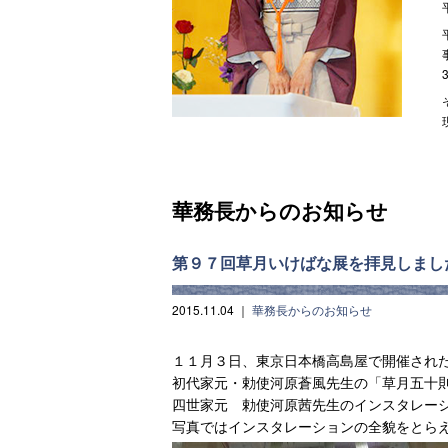
華務長からのお知らせ
第９７回草月いけばな展を拝見しまし
2015.11.04
｜
華務長からのお知らせ
１１月３日、東京日本橋高島屋で開催され
初代家元・勅使河原蒼風先生の「草月五十則
四世家元 勅使河原茜先生のインスタレー
写真ではインスタレーションの全貌をとら