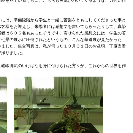
作品を見ているうちに、こちらも勇気がわいてくるような、力強い作
方には、準備段階から学生と一緒に苦楽をともにしてくださった事と
お客様をお迎えし、来場者には感想文を書いてもらったりして、真摯
場者は６０６名もあったそうです。寄せられた感想文には、学生の若
け七景の展示に圧倒されたというもの、こんな華道展が見たかった、
いました。集合写真は、私が伺った１０月３１日のお昼頃、丁度当番
で撮りました。
れ嵯峨御流のいけばなを身に付けられた方々が、これからの世界を作